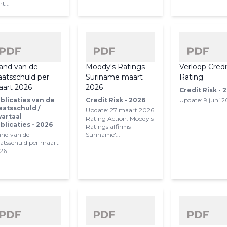
t...
and van de
Moody's Ratings -
Verloop Credi
aatsschuld per
Suriname maart
Rating
art 2026
2026
Credit Risk - 
blicaties van de
Credit Risk - 2026
Update: 9 juni 
aatsschuld /
Update: 27 maart 2026
artaal
Rating Action: Moody's
blicaties - 2026
Ratings affirms
and van de
Suriname'...
aatsschuld per maart
26