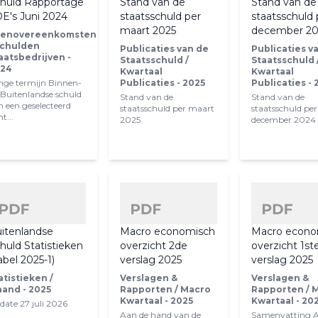
huld Rapportage
Stand van de
Stand van de
E's Juni 2024
staatsschuld per
staatsschuld 
maart 2025
december 2
enovereenkomsten
Schulden
Publicaties van de
Publicaties v
aatsbedrijven -
Staatsschuld /
Staatsschuld 
24
Kwartaal
Kwartaal
nge termijn Binnen-
Publicaties - 2025
Publicaties - 
 Buitenlandse schuld
Stand van de
Stand van de
n een geselecteerd
staatsschuld per maart
staatsschuld per
t...
2025
december 2024
itenlandse
Macro economisch
Macro econo
huld Statistieken
overzicht 2de
overzicht 1st
abel 2025-1)
verslag 2025
verslag 2025
atistieken /
Verslagen &
Verslagen &
and - 2025
Rapporten / Macro
Rapporten / 
Kwartaal - 2025
Kwartaal - 20
date 27 juli 2026
Aan de hand van de
Samenvatting 