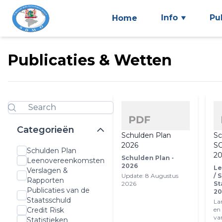
Info
Pu
Home
Publicaties & Wetten
Categorieën
Schulden Plan
Sc
2026
S
Schulden Plan
20
Schulden Plan -
Leenovereenkomsten
2026
Le
Verslagen &
Update: 8 Augustus
/ 
Rapporten
2026
St
Publicaties van de
20
Staatsschuld
La
en
Credit Risk
va
Statistieken