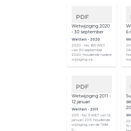
Wetwijziging 2020
We
- 30 september
6 
Wetten - 2020
We
2020 - No. 185 WET
20
van 30 september
06
2020, houdende nadere
ho
wijziging va...
wij
Wetwijziging 2011 -
Su
12 januari
de
2
Wetten - 2011
2011 - No. 5 WET van 12
We
januari 2011, houdende
20
wijziging van de "Wet
19
o...
ho