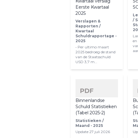
Kwartaal verslag
Sc
Eerste Kwartaal
SO
2025
Le
/ 
Verslagen &
St
Rapporten /
20
Kwartaal
Schuldrapportage -
La
2025
en
va
• Per ultimo maart
aan
2025 bedroeg de stand
van de Staatsschuld
USD 3,7 m...
Binnenlandse
Bu
Schuld Statistieken
Sc
(Tabel 2025-2)
(T
Statistieken /
St
Maand - 2025
Ma
Update 27 juli 2026
Up