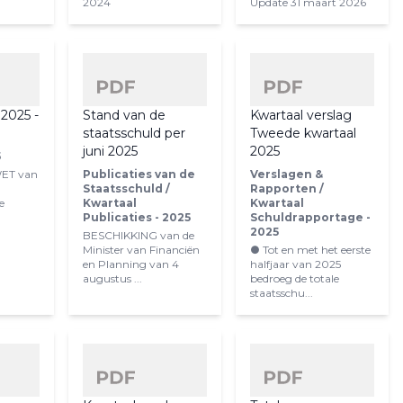
2024
Update 31 maart 2026
 2025 -
Stand van de
Kwartaal verslag
staatsschuld per
Tweede kwartaal
juni 2025
2025
5
WET van
Publicaties van de
Verslagen &
,
Staatsschuld /
Rapporten /
e
Kwartaal
Kwartaal
Publicaties - 2025
Schuldrapportage -
2025
BESCHIKKING van de
Minister van Financiën
● Tot en met het eerste
en Planning van 4
halfjaar van 2025
augustus ...
bedroeg de totale
staatsschu...