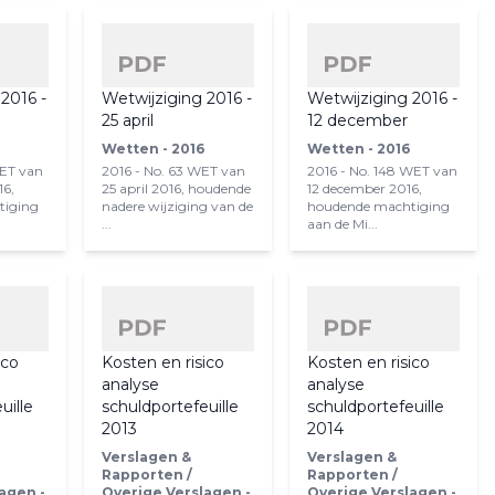
2016 -
Wetwijziging 2016 -
Wetwijziging 2016 -
r
25 april
12 december
Wetten - 2016
Wetten - 2016
WET van
2016 - No. 63 WET van
2016 - No. 148 WET van
16,
25 april 2016, houdende
12 december 2016,
tiging
nadere wijziging van de
houdende machtiging
...
aan de Mi...
ico
Kosten en risico
Kosten en risico
analyse
analyse
uille
schuldportefeuille
schuldportefeuille
2013
2014
Verslagen &
Verslagen &
Rapporten /
Rapporten /
agen -
Overige Verslagen -
Overige Verslagen -