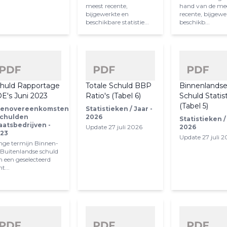
meest recente,
hand van de me
bijgewerkte en
recente, bijgewe
beschikbare statistie...
beschikb...
huld Rapportage
Totale Schuld BBP
Binnenlands
E's Juni 2023
Ratio's (Tabel 6)
Schuld Statis
(Tabel 5)
enovereenkomsten
Statistieken / Jaar -
Schulden
2026
Statistieken /
aatsbedrijven -
Update 27 juli 2026
2026
23
Update 27 juli 
nge termijn Binnen-
 Buitenlandse schuld
n een geselecteerd
t...