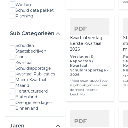
aan
Wetten
Schuld data pakket
Planning
Sub Categorieën
Kwartaal verslag
St
Eerste Kwartaal
st
Schulden
2026
ma
Staatsbedrijven
Verslagen &
Pu
Jaar
Rapporten /
St
Kwartaal
Kwartaal
Kw
Schuldrapportage
Schuldrapportage -
Pu
Kwartaal Publicaties
2026
St
Macro Kwartaal
• Voor deze rapportage
st
is gebruikgemaakt van
20
Maand
de meest recente
Herstructureerd
beschikb...
Buitenland
Overige Verslagen
Binnenland
Jaren