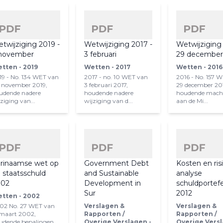
twijziging 2019 -
Wetwijziging 2017 -
Wetwijziging 
november
3 februari
29 decembe
tten - 2019
Wetten - 2017
Wetten - 2016
19 - No. 134 WET van
2017 - no. 10 WET van
2016 - No. 157 
 november 2019,
3 februari 2017,
29 december 20
udende nadere
houdende nadere
houdende mach
ziging van...
wijziging van d...
aan de Mi...
rinaamse wet op
Government Debt
Kosten en ris
 staatsschuld
and Sustainable
analyse
002
Development in
schuldportefe
Sur
2012
tten - 2002
02 No. 27 WET van
Verslagen &
Verslagen &
 maart 2002,
Rapporten /
Rapporten /
udende bepalingen
Overige Verslagen -
Overige Versl