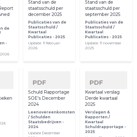
Stand van de
Stand van de
Report
staatsschuld per
staatsschuld per
Owned
december 2025
september 2025
Publicaties van de
Publicaties van de
Staatsschuld /
Staatsschuld /
an de
Kwartaal
Kwartaal
/
Publicaties - 2025
Publicaties - 2025
en -
Update: 11 februari
Update: 11 november
2026
2025
 2026
Schuld Rapportage
Kwartaal verslag
tieken
SOE's December
Derde kwartaal
)
2024
2025
Leenovereenkomsten
Verslagen &
/ Schulden
Rapporten /
Staatsbedrijven -
Kwartaal
2026
2024
Schuldrapportage -
2025
Update December