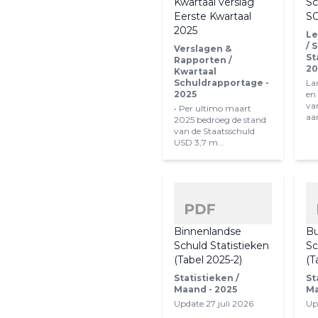
Kwartaal verslag
Sc
Eerste Kwartaal
SO
2025
Le
/ 
Verslagen &
St
Rapporten /
20
Kwartaal
Schuldrapportage -
La
2025
en
va
• Per ultimo maart
aan
2025 bedroeg de stand
van de Staatsschuld
USD 3,7 m...
Binnenlandse
Bu
Schuld Statistieken
Sc
(Tabel 2025-2)
(T
Statistieken /
St
Maand - 2025
Ma
Update 27 juli 2026
Up