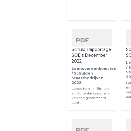
Schuld Rapportage
Sc
SOE's December
SO
2022
Le
/ 
Leenovereenkomsten
St
/ Schulden
20
Staatsbedrijven -
2022
La
en
Lange termijn Binnen-
va
en Buitenlandse schuld
aan
van een geselecteerd
aant...