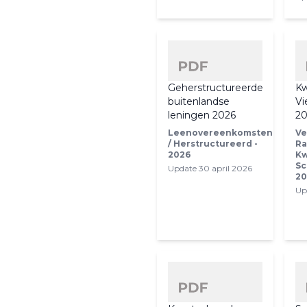
Geherstructureerde
Kw
buitenlandse
Vi
leningen 2026
20
Leenovereenkomsten
Ve
/ Herstructureerd -
Ra
2026
Kw
Sc
Update 30 april 2026
20
Up