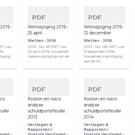
2016 -
Wetwijziging 2016 -
Wetwijziging 2016 -
r
25 april
12 december
Wetten - 2016
Wetten - 2016
WET van
2016 - No. 63 WET van
2016 - No. 148 WET van
16,
25 april 2016, houdende
12 december 2016,
tiging
nadere wijziging van de
houdende machtiging
...
aan de Mi...
ico
Kosten en risico
Kosten en risico
analyse
analyse
uille
schuldportefeuille
schuldportefeuille
2013
2014
Verslagen &
Verslagen &
Rapporten /
Rapporten /
agen -
Overige Verslagen -
Overige Verslagen -