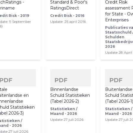
tchRatings -
Standard & Poor's
Credit Risk
riname
RatingsDirect
assessment 
for State - 
edit Risk - 2019
Credit Risk - 2016
Enterprises
date: 9 September
Update: 25 april 2016
19
Publicaties v
Staatsschuld 
Schulden
Staatsbedrijv
2026
Update 28 April
tale
Binnenlandse
Buitenlandse
itenlandse en
Schuld Statistieken
Schuld Statis
nnenlandse
(Tabel 2026-2)
(Tabel 2026-1
huld Statistieken
Statistieken /
Statistieken /
abel 2026-3)
Maand - 2026
Maand - 2026
Update 27 juli 2026
Update 27 juli 
atistieken /
and - 2026
date 27 juli 2026