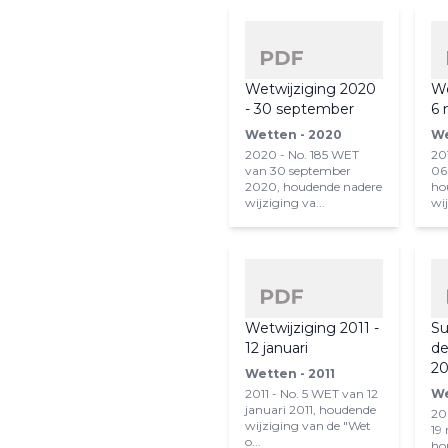
Wetwijziging 2020
We
- 30 september
6 
Wetten - 2020
We
2020 - No. 185 WET
20
van 30 september
06
2020, houdende nadere
ho
wijziging va...
wij
Wetwijziging 2011 -
Su
12 januari
de
2
Wetten - 2011
2011 - No. 5 WET van 12
We
januari 2011, houdende
20
wijziging van de "Wet
19
o...
ho