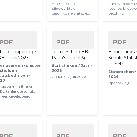
meest recente,
hand van de me
bijgewerkte en
recente, bijgewe
beschikbare statistie...
beschikb...
huld Rapportage
Totale Schuld BBP
Binnenlands
E's Juni 2023
Ratio's (Tabel 6)
Schuld Statis
(Tabel 5)
enovereenkomsten
Statistieken / Jaar -
Schulden
2026
Statistieken /
aatsbedrijven -
Update 27 juli 2026
2026
23
Update 27 juli 
nge termijn Binnen-
 Buitenlandse schuld
n een geselecteerd
t...