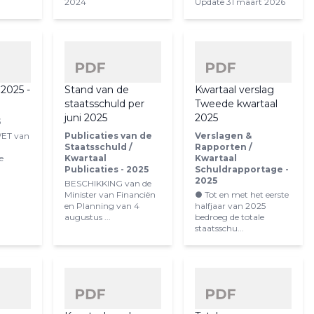
2024
Update 31 maart 2026
 2025 -
Stand van de
Kwartaal verslag
staatsschuld per
Tweede kwartaal
juni 2025
2025
5
WET van
Publicaties van de
Verslagen &
,
Staatsschuld /
Rapporten /
e
Kwartaal
Kwartaal
Publicaties - 2025
Schuldrapportage -
2025
BESCHIKKING van de
Minister van Financiën
● Tot en met het eerste
en Planning van 4
halfjaar van 2025
augustus ...
bedroeg de totale
staatsschu...