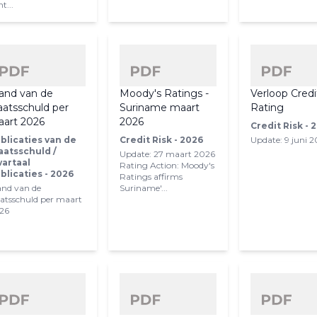
t...
and van de
Moody's Ratings -
Verloop Credi
aatsschuld per
Suriname maart
Rating
art 2026
2026
Credit Risk - 
blicaties van de
Credit Risk - 2026
Update: 9 juni 
aatsschuld /
Update: 27 maart 2026
artaal
Rating Action: Moody's
blicaties - 2026
Ratings affirms
and van de
Suriname'...
aatsschuld per maart
26