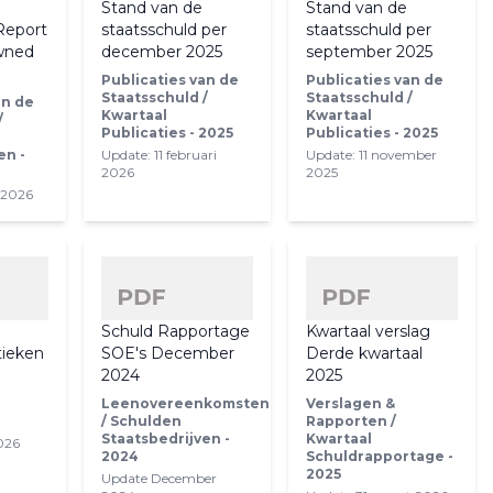
Stand van de
Stand van de
Report
staatsschuld per
staatsschuld per
Owned
december 2025
september 2025
Publicaties van de
Publicaties van de
Staatsschuld /
Staatsschuld /
an de
Kwartaal
Kwartaal
/
Publicaties - 2025
Publicaties - 2025
en -
Update: 11 februari
Update: 11 november
2026
2025
 2026
Schuld Rapportage
Kwartaal verslag
tieken
SOE's December
Derde kwartaal
)
2024
2025
Leenovereenkomsten
Verslagen &
/ Schulden
Rapporten /
Staatsbedrijven -
Kwartaal
2026
2024
Schuldrapportage -
2025
Update December