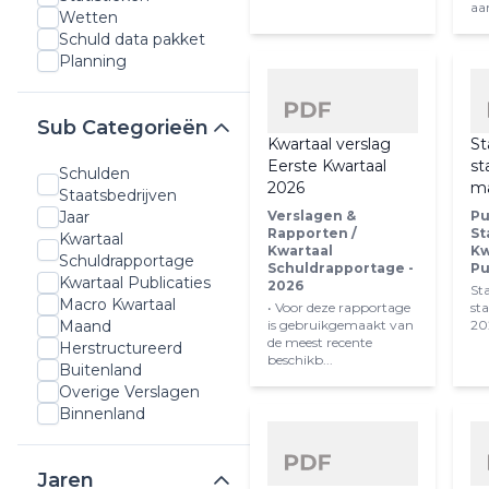
aan
Wetten
Schuld data pakket
Planning
Sub Categorieën
Kwartaal verslag
St
Eerste Kwartaal
st
Schulden
2026
ma
Staatsbedrijven
Verslagen &
Pu
Jaar
Rapporten /
St
Kwartaal
Kwartaal
Kw
Schuldrapportage
Schuldrapportage -
Pu
Kwartaal Publicaties
2026
St
Macro Kwartaal
• Voor deze rapportage
st
is gebruikgemaakt van
20
Maand
de meest recente
Herstructureerd
beschikb...
Buitenland
Overige Verslagen
Binnenland
Jaren