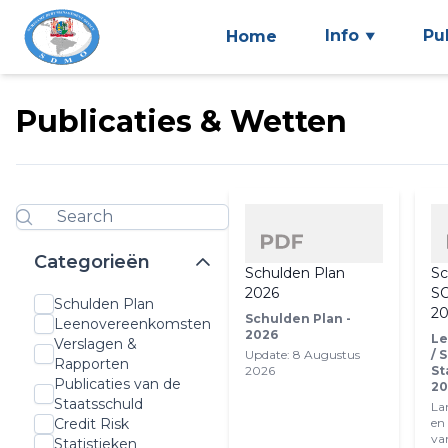
Info
Pu
Home
Publicaties & Wetten
Categorieën
Schulden Plan
Sc
2026
S
Schulden Plan
20
Schulden Plan -
Leenovereenkomsten
2026
Le
Verslagen &
Update: 8 Augustus
/ 
Rapporten
2026
St
Publicaties van de
20
Staatsschuld
La
en
Credit Risk
va
Statistieken