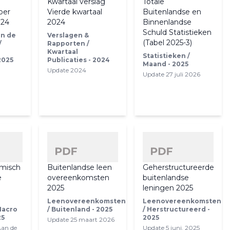
Kwartaal verslag
Totale
per
Vierde kwartaal
Buitenlandse en
024
2024
Binnenlandse
Schuld Statistieken
an de
Verslagen &
(Tabel 2025-3)
/
Rapporten /
Kwartaal
Statistieken /
2025
Publicaties - 2024
Maand - 2025
Update 2024
Update 27 juli 2026
misch
Buitenlandse leen
Geherstructureerde
e
overeenkomsten
buitenlandse
2025
leningen 2025
Leenovereenkomsten
Leenovereenkomsten
Macro
/ Buitenland - 2025
/ Herstructureerd -
25
2025
Update 25 maart 2026
Aan de
Update 5 juni, 2025