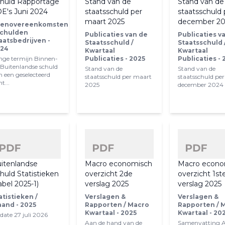
huld Rapportage
Stand van de
Stand van de
E's Juni 2024
staatsschuld per
staatsschuld 
maart 2025
december 2
enovereenkomsten
Schulden
Publicaties van de
Publicaties v
aatsbedrijven -
Staatsschuld /
Staatsschuld 
24
Kwartaal
Kwartaal
nge termijn Binnen-
Publicaties - 2025
Publicaties - 
 Buitenlandse schuld
Stand van de
Stand van de
n een geselecteerd
staatsschuld per maart
staatsschuld per
t...
2025
december 2024
itenlandse
Macro economisch
Macro econo
huld Statistieken
overzicht 2de
overzicht 1st
abel 2025-1)
verslag 2025
verslag 2025
atistieken /
Verslagen &
Verslagen &
and - 2025
Rapporten / Macro
Rapporten / 
Kwartaal - 2025
Kwartaal - 20
date 27 juli 2026
Aan de hand van de
Samenvatting 