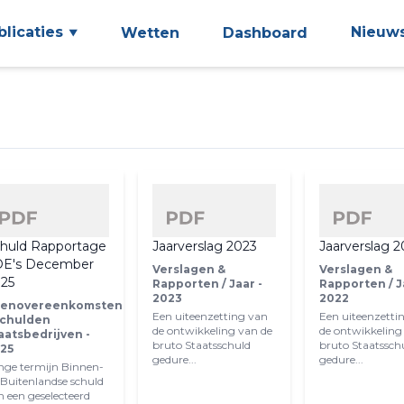
blicaties
Nieuw
Wetten
Dashboard
huld Rapportage
Jaarverslag 2023
Jaarverslag 
OE's December
Verslagen &
Verslagen &
25
Rapporten / Jaar -
Rapporten / J
2023
2022
enovereenkomsten
Een uiteenzetting van
Een uiteenzetti
Schulden
de ontwikkeling van de
de ontwikkeling
aatsbedrijven -
bruto Staatsschuld
bruto Staatssch
25
gedure...
gedure...
nge termijn Binnen-
 Buitenlandse schuld
n een geselecteerd