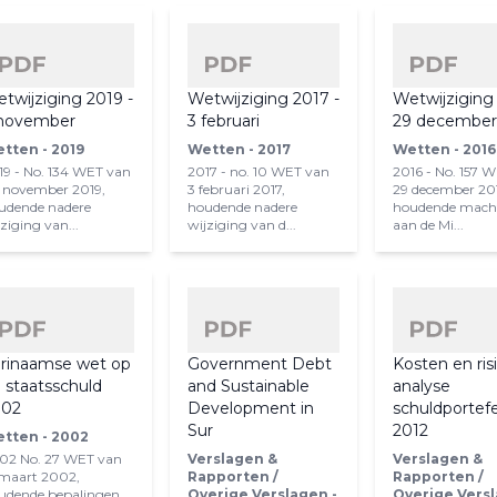
twijziging 2019 -
Wetwijziging 2017 -
Wetwijziging 
november
3 februari
29 decembe
tten - 2019
Wetten - 2017
Wetten - 2016
19 - No. 134 WET van
2017 - no. 10 WET van
2016 - No. 157 
 november 2019,
3 februari 2017,
29 december 20
udende nadere
houdende nadere
houdende mach
ziging van...
wijziging van d...
aan de Mi...
rinaamse wet op
Government Debt
Kosten en ris
 staatsschuld
and Sustainable
analyse
002
Development in
schuldportefe
Sur
2012
tten - 2002
02 No. 27 WET van
Verslagen &
Verslagen &
 maart 2002,
Rapporten /
Rapporten /
udende bepalingen
Overige Verslagen -
Overige Versl